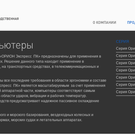
О КОМПАНИИ
ПРО
ьютеры
СЕРИЯ
Серия Ори
Серия Ори
«ОРИОН Экспресс ПК» предназначены для применения в
. Решение данного типа находит применение в
Серия Ори
 на транспортных средствах, в телекоммуникационных и
Серия Ори
Серия Ори
 все последние требования в области эргономики и составе
Серия Ори
спресс ПК» является масштабируемым за счет применения
й аппаратной части, компьютеры соответствуют самым
Серия Ори
 области ударов, вибрации и рабочих температур.
едств предусматривает надежное пассивное охлаждение
ого и морского базирования, вездеходных колесных и
рмах, морских судах и летательных аппаратах.