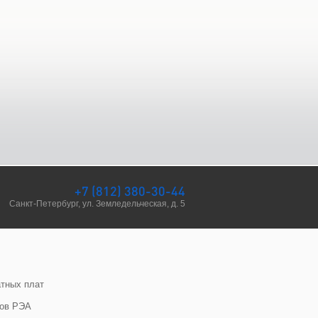
+7 (812) 380-30-44
Санкт-Петербург, ул. Земледельческая, д. 5
атных плат
сов РЭА