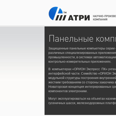
Панельные комп
Защищенные панельные компьютеры серии 
различных специализированных приложениях
промышленности, в системах автоматизации,
контрольно-измерительных приложениях.
В компьютерах «ОРИОН Экспресс ПК» учтены
интерфейсной части. Семейство «ОРИОН Эк
модульной структуры построения внутренне
жестким требованиям со стороны заказчика в
Новаторская концепция интегрированных ср
компонентов электроники.
Могут эксплуатироваться на объектах наземн
гусеничных шасси, железнодорожных платфо